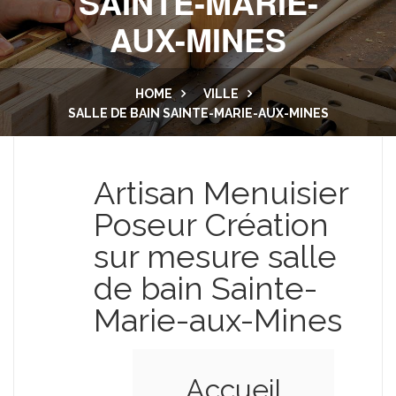
SAINTE-MARIE-
AUX-MINES
CUISINE ET SALLE DE BAIN
LAMBRIS
PORTES
MENUISERIE EXTÉRIEURE
HOME
VILLE
SALLE DE BAIN SAINTE-MARIE-AUX-MINES
DRESSING
BALCON
NOUS CONTACTER
PLACARD
Artisan Menuisier
ESCALIER
Poseur Création
sur mesure salle
de bain Sainte-
Marie-aux-Mines
Accueil