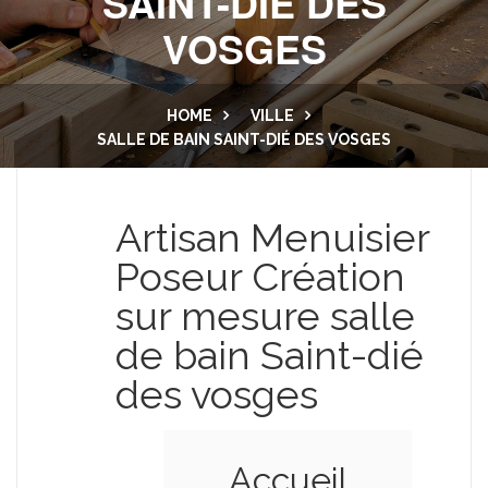
SAINT-DIÉ DES
VOSGES
CUISINE ET SALLE DE BAIN
LAMBRIS
PORTES
MENUISERIE EXTÉRIEURE
HOME
VILLE
SALLE DE BAIN SAINT-DIÉ DES VOSGES
DRESSING
BALCON
NOUS CONTACTER
PLACARD
Artisan Menuisier
ESCALIER
Poseur Création
sur mesure salle
de bain Saint-dié
des vosges
Accueil