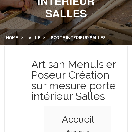
INTÉRIEUR
SALLES
CUISINE ET SALLE DE BAIN
LAMBRIS
PORTES
MENUISERIE EXTÉRIEURE
HOME
VILLE
PORTE INTÉRIEUR SALLES
DRESSING
BALCON
NOUS CONTACTER
PLACARD
Artisan Menuisier
ESCALIER
Poseur Création
sur mesure porte
intérieur Salles
Accueil
Retournez à