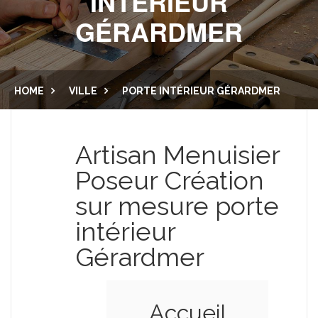
INTÉRIEUR
GÉRARDMER
CUISINE ET SALLE DE BAIN
LAMBRIS
PORTES
MENUISERIE EXTÉRIEURE
HOME
VILLE
PORTE INTÉRIEUR GÉRARDMER
DRESSING
BALCON
NOUS CONTACTER
PLACARD
Artisan Menuisier
ESCALIER
Poseur Création
sur mesure porte
intérieur
Gérardmer
Accueil