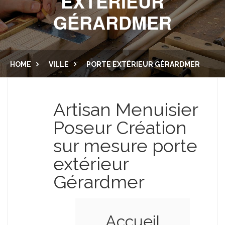
EXTÉRIEUR
GÉRARDMER
CUISINE ET SALLE DE BAIN
LAMBRIS
PORTES
MENUISERIE EXTÉRIEURE
HOME
VILLE
PORTE EXTÉRIEUR GÉRARDMER
DRESSING
BALCON
NOUS CONTACTER
PLACARD
Artisan Menuisier
ESCALIER
Poseur Création
sur mesure porte
extérieur
Gérardmer
Accueil