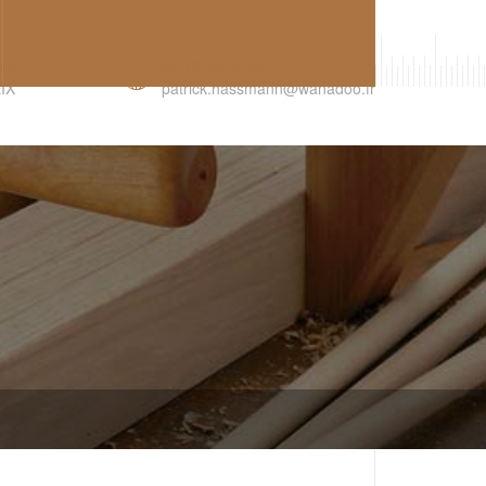
R
tz,
06 17 46 36 07
IX
patrick.hassmann@wanadoo.fr