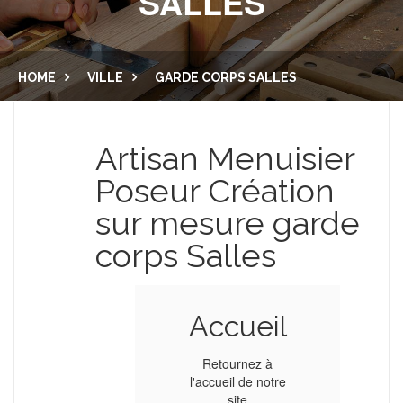
SALLES
CUISINE ET SALLE DE BAIN
LAMBRIS
PORTES
MENUISERIE EXTÉRIEURE
HOME
VILLE
GARDE CORPS SALLES
DRESSING
BALCON
NOUS CONTACTER
Artisan Menuisier
PLACARD
Poseur Création
ESCALIER
sur mesure garde
corps Salles
Accueil
Retournez à
l'accueil de notre
site