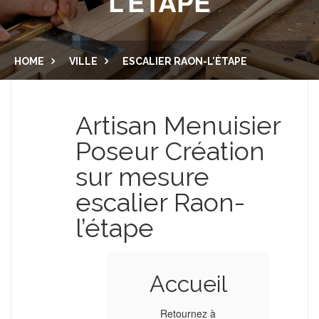
L’ÉTAPE
CUISINE ET SALLE DE BAIN
LAMBRIS
PORTES
MENUISERIE EXTÉRIEURE
HOME
VILLE
ESCALIER RAON-L’ÉTAPE
DRESSING
BALCON
NOUS CONTACTER
Artisan Menuisier
PLACARD
Poseur Création
ESCALIER
sur mesure
escalier Raon-
l’étape
Accueil
Retournez à