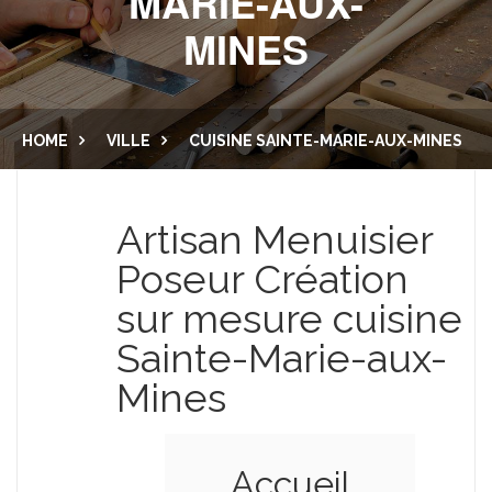
MARIE-AUX-
MINES
CUISINE ET SALLE DE BAIN
LAMBRIS
PORTES
MENUISERIE EXTÉRIEURE
HOME
VILLE
CUISINE SAINTE-MARIE-AUX-MINES
DRESSING
BALCON
NOUS CONTACTER
PLACARD
Artisan Menuisier
ESCALIER
Poseur Création
sur mesure cuisine
Sainte-Marie-aux-
Mines
Accueil