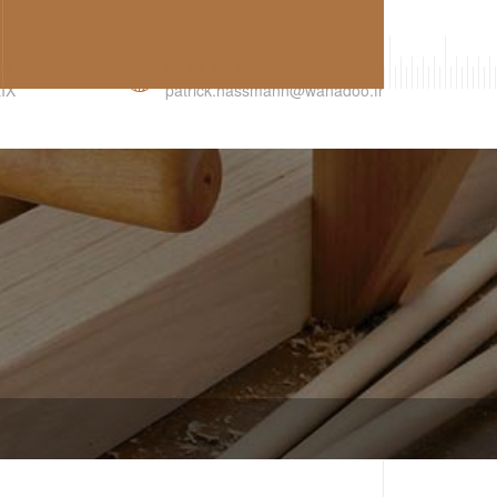
R
tz,
06 17 46 36 07
IX
patrick.hassmann@wanadoo.fr